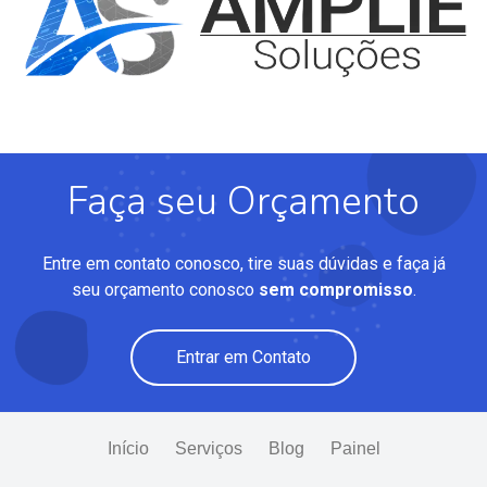
Faça seu Orçamento
Entre em contato conosco, tire suas dúvidas e faça já
seu orçamento conosco
sem compromisso
.
Entrar em Contato
Início
Serviços
Blog
Painel